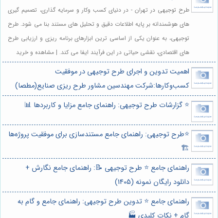
طرح توجیهی در تهران - در دنیای کسب وکار و سرمایه گذاری، تصمیم گیری
های هوشمندانه بر پایه اطلاعات دقیق و تحلیل های مستند بنا می شود. طرح
توجیهی، به عنوان یکی از اساسی ترین ابزارهای برنامه ریزی و ارزیابی طرح
های اقتصادی، نقشی حیاتی در این فرآیند ایفا می کند. | مشاهده و خرید
اهمیت تدوین و اجرای طرح توجیهی در موفقیت
کسب‌وکارها:شرکت مهندسین مشاور طرح ریزی صنایع(مطصا)
⭐️ گزارشات طرح توجیهی: راهنمای جامع مزایا و کاربردها 📊
⭐️طرح توجیهی: راهنمای جامع مستندسازی برای موفقیت پروژه‌ها
🏗️
راهنمای جامع ⭐️ طرح توجیهی 📝: راهنمای جامع نگارش +
دانلود رایگان نمونه (1405)
راهنمای جامع ⭐️ تدوین طرح توجیهی: راهنمای جامع و گام به
گام + نکات کلیدی 🏭