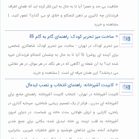
خلاقیت بی حد و حصر! آیا تا به حال به این فکر کرده اید که فضای اطراف
فرزندتان چه تاثیری بر ذهن کنجکاو و خلاق او می گذارد؟ تصور کنید،. |
مشاهده و خرید
⭐️ ساخت میز تحریر کودک: راهنمای گام به گام 🧸
میز تحریر کودک در تهران - ساخت میز تحریر کودک: شاهکاری شخصی
برای آینده ای روشن! 🚀 آیا تا به حال به چشمان کنجکاو فرزندتان خیره
شده اید؟ به آن شعله ی آگاهی که در هر نگاه، در هر سوال، در هر نقاشی
می درخشد؟ این همان جرقه ای است. | مشاهده و خرید
⭐️ کابینت آشپزخانه: راهنمای انتخاب و نصب ایده‌آل
کابینت آشپزخانه در تهران - انتخاب کابینت آشپزخانه: راهنمای جامع برای
آشپزخانه ای مدرن ، فراتر از یک تصمیم زیبایی شناختی، سرمایه گذاری در
راحتی، کارایی و ارزش طولانی مدت خانه ی شماست. در دنیای امروز،
آشپزخانه به قلب تپنده ی خانه تبدیل شده؛ مکانی برای جمع شدن
خانواده، آماده سازی غذاهای خوشمزه و خلق خاطرات شیرین. بنابراین،