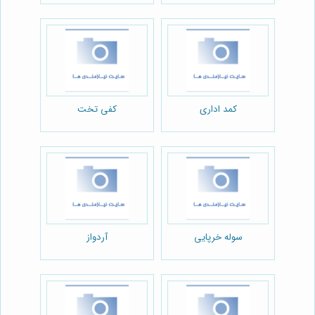
کمد اداری
کفی تخت
سوله خرپایی
آردواز