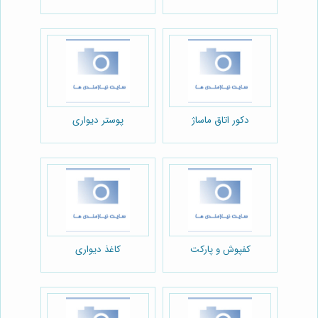
دکور اتاق ماساژ
پوستر دیواری
کفپوش و پارکت
کاغذ دیواری