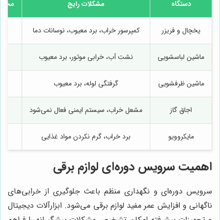
دستگاه
مشکلات رایج
محدود
یخچال و فریزر
کمپرسور خراب، برد معیوب، نوسانات دما
ماشین لباسشویی
نشت آب، خرابی موتور، برد معیوب
ماشین ظرفشویی
گرفتگی لوله، برد معیوب
اجاق گاز
مشعل خراب، سیستم ایمنی فعال نمی‌شود
مایکروویو
برد خراب، گرم نکردن مواد غذایی
اهمیت سرویس دوره‌ای لوازم برقی
سرویس دوره‌ای و نگهداری منظم باعث جلوگیری از خرابی‌های
ناگهانی و افزایش عمر مفید لوازم برقی می‌شود. ابزارآلات دیجیتال
و تجهیزات پیشرفته امکان تشخیص مشکلات پیشگیرانه را فراهم