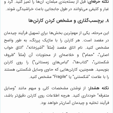
نکته حرفه‌ای:
قبل از بسته‌بندی مبلمان، آن‌ها را تمیز کنید. گرد و
غبار و کثیفی می‌توانند در طول جابجایی باعث خراشیدگی شوند.
۸. برچسب‌گذاری و مشخص کردن کارتن‌ها
این مرحله، یکی از مهم‌ترین بخش‌ها برای تسهیل فرآیند چیدمان
در مقصد است. هر کارتن را با ماژیک پررنگ، به طور واضح
مشخص کنید. نام اتاق مقصد (مثلاً "آشپزخانه"، "اتاق خواب
اصلی"، "حمام") و خلاصه‌ای از محتویات آن (مثلاً "ظروف
شکستنی"، "کتاب‌ها"، "لباس‌های زمستانی") را روی کارتن
بنویسید. همچنین، کارتن‌هایی که حاوی وسایل شکستنی هستند
را با علامت "شکستنی" یا "Fragile" مشخص کنید.
نکته هشدار:
از نوشتن مشخصات کلی و مبهم مانند "وسایل
متفرقه" خودداری کنید. هرچه اطلاعات روی کارتن دقیق‌تر باشد،
فرآیند تخلیه و چیدمان آسان‌تر خواهد بود.