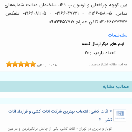
بین کوچه چراغعلی و ارمیون پ 149، ساختمان عدالت شماره‌های
تماس: 02166058005 - 02166047721 - 02166081205 تلفکس:
66033473-021 تلفن همراه: 09123457717
مشخصات
تعداد بازدید : 20
به این مقاله امتیاز بدهید :
10
/
10
از
1
کاربر
مطالب مشابه
⭐️ اثاث کشی: انتخاب بهترین شرکت اثاث کشی و قرارداد اثاث
کشی 📄
اتوبار و باربری در تهران - اثاث کشی یکی از چالش برانگیزترین و در عین