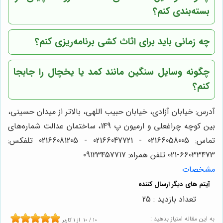
بسته‌بندی کنم؟
چه زمانی باید برای اثاث کشی برنامه‌ریزی کنم؟
چگونه وسایل سنگین مانند کمد یا یخچال را جابجا
کنم؟
آدرس: خیابان آزادی، خیابان حبیب اللهی، بالاتر از میدان حسینی،
بین کوچه چراغعلی و ارمیون پ 149، ساختمان عدالت شماره‌های
تماس: 02166058005 - 02166047721 - 02166081205 تلفکس:
66033473-021 تلفن همراه: 09123457717
مشخصات
تعداد بازدید : 25
به این مقاله امتیاز بدهید :
10
/
10
از
1
کاربر