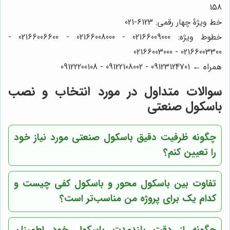
158
خط ویژۀ چهار رقمی: 6123-021
خطوط ویژه: 02166009000 - 02166008000 - 02166006600 -
02166003300 - 02166003000
همراه ← 09123124701 - 09122108002 - 09122200108
سوالات متداول در مورد انتخاب و نصب
باسکول صنعتی
چگونه ظرفیت دقیق باسکول صنعتی مورد نیاز خود
را تعیین کنم؟
تفاوت بین باسکول محور و باسکول کفی چیست و
کدام یک برای پروژه من مناسب‌تر است؟