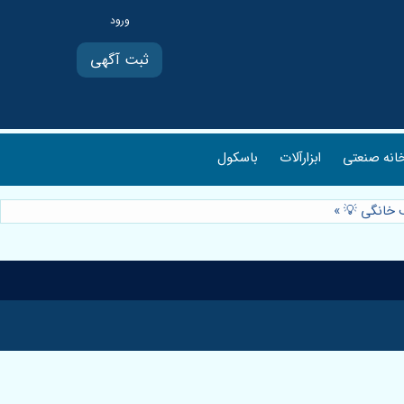
ثبت آگهی
انه صنعتی
ابزارآلات
باسکول
ف خانگی 💡
»