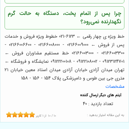
چرا پس از اتمام پخت، دستگاه به حالت گرم
نگهدارنده نمی‌رود؟
خط ویژه ی چهار رقمی ← 6123-021 خطوط ویژه فروش و خدمات
پس از فروش ← 02166009000 - 02166008000 - 02166006600 -
02166003300 - 02166003000 خط مستقیم مشاوران فروش ←
09123124701 - 09122108002 - 09122200108 نمایشگاه و فروشگاه ←
تهران میدان آزادی خیابان آزادی میدان استاد معین خیابان ۲۱
متری جی بین طوس و دامپزشکی پلاک 154 - 156 - 158
مشخصات
تعداد بازدید : 40
به این مقاله امتیاز بدهید :
10
/
10
از
1
کاربر