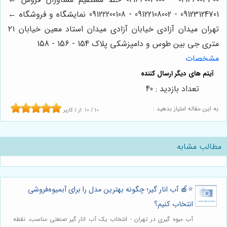
09123124701 - 09122108002 - 09122200108 نمایشگاه و فروشگاه ←
تهران میدان آزادی خیابان آزادی میدان استاد معین خیابان ۲۱
متری جی بین طوس و دامپزشکی پلاک 154 - 156 - 158
مشخصات
تعداد بازدید : 40
به این مقاله امتیاز بدهید :
10
/
10
از
1
کاربر
مطالب مشابه
⭐️🍎 آب انار گیر؛ چگونه بهترین مدل را برای آبمیوه‌فروشی
انتخاب کنیم؟
آب میوه گیری در تهران - انتخاب یک آب انار گیر صنعتی مناسب، نقطه