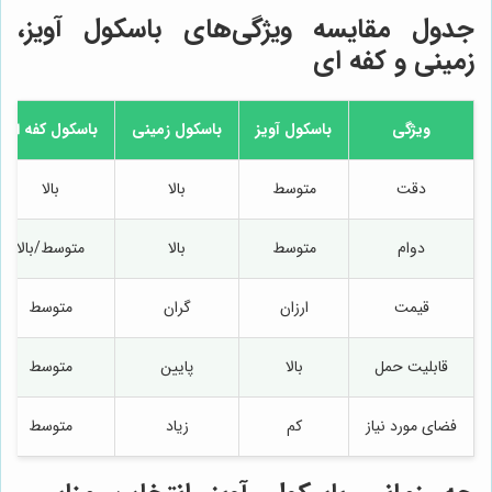
جدول مقایسه ویژگی‌های باسکول آویز،
زمینی و کفه ای
ویژگی
باسکول آویز
باسکول زمینی
باسکول کفه ای
دقت
متوسط
بالا
بالا
دوام
متوسط
بالا
متوسط/بالا
قیمت
ارزان
گران
متوسط
قابلیت حمل
بالا
پایین
متوسط
فضای مورد نیاز
کم
زیاد
متوسط