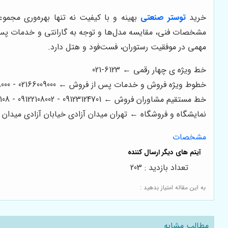
خرید
توستر صنعتی
بهینه و با کیفیت نه تنها بهره‌وری مجم
مشخصات فنی، مقایسه مدل‌ها و توجه به گارانتی و خدمات پس ا
مهمی در موفقیت رستوران، فست‌فود و هتل دارد.
خط ویژه ی چهار رقمی ← 6123-021
خطوط ویژه فروش و خدمات پس از فروش ← 02166009000 - 02166008000 - 02166006600 - 02166003300 - 02166003000
خط مستقیم مشاوران فروش ← 09123124701 - 09122108002 - 09122200108
نمایشگاه و فروشگاه ← تهران میدان آزادی خیابان آزادی میدان استاد معین خیابان ۲۱ متری جی بین طوس و
مشخصات
تعداد بازدید : 203
به این مقاله امتیاز بدهید :
مطالب مشابه