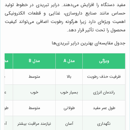
مفید دستگاه را افزایش می‌دهند. درایر تبریدی در خطوط تولید
حساس مانند صنایع داروسازی، غذایی و قطعات الکترونیکی
اهمیت ویژه‌ای دارد زیرا هرگونه رطوبت اضافی می‌تواند کیفیت
محصول را تحت تأثیر قرار دهد.
جدول مقایسه‌ای بهترین درایر تبریدی‌ها
ویژگی
مدل A
مدل B
مدل C
ظرفیت حذف رطوبت
بالا
متوسط
بالا
راندمان انرژی
بسیار خوب
خوب
عالی
طول عمر مفید
طولانی
متوسط
طولان
نگهداری
آسان
نیازمند مراقبت بیشتر
آسان