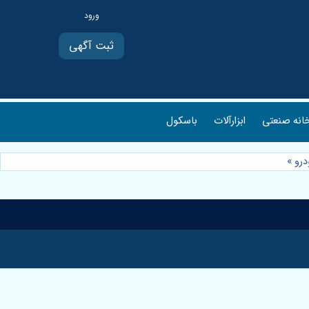
ثبت آگهی
انه صنعتی
ابزارآلات
باسکول
درو
»