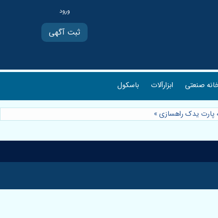
ثبت آگهی
انه صنعتی
ابزارآلات
باسکول
عه پارت یدک راهسازی
»