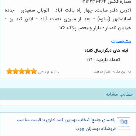
شماره فکس 02166310464
آدرس دفتر سایت: چهار راه یافت آباد - اتوبان سعیدی - جاده
اسلامشهر (ساوه) - بعد از متروی نعمت آباد - لاین کند رو -
خیابان نامدار - بازار ولیعصر پلاک 126
مشخصات
تعداد بازدید : 221
به این مقاله امتیاز بدهید :
10
/
10
از
1
کاربر
مطالب مشابه
راهنمای جامع انتخاب بهترین کمد اداری با قیمت مناسب:
فروشگاه بهسازان چوب