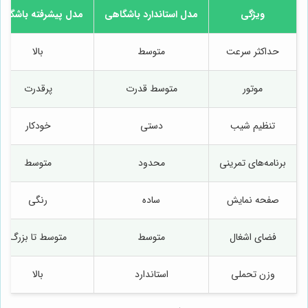
ویژگی
مدل استاندارد باشگاهی
مدل پیشرفته باشگاه
حداکثر سرعت
متوسط
بالا
موتور
متوسط قدرت
پرقدرت
تنظیم شیب
دستی
خودکار
برنامه‌های تمرینی
محدود
متوسط
صفحه نمایش
ساده
رنگی
فضای اشغال
متوسط
متوسط تا بزرگ
وزن تحملی
استاندارد
بالا