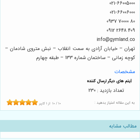
021-66005000
021-66006000
80 70000 0937
409 2648 0912
info@gymland.co
تهران – خیابان آزادی به سمت انقلاب – نبش متروی شادمان –
کوچه زمانی – ساختمان شماره 133 – طبقه چهارم
مشخصات
تعداد بازدید : 230
به این مقاله امتیاز بدهید :
10
/
10
از
1
کاربر
مطالب مشابه