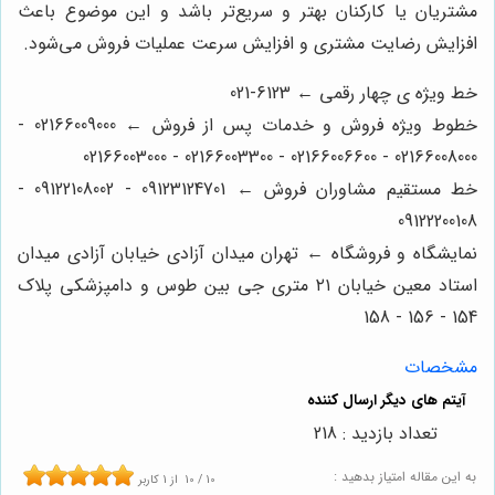
مشتریان یا کارکنان بهتر و سریع‌تر باشد و این موضوع باعث
افزایش رضایت مشتری و افزایش سرعت عملیات فروش می‌شود.
خط ویژه ی چهار رقمی ← 6123-021
خطوط ویژه فروش و خدمات پس از فروش ← 02166009000 -
02166008000 - 02166006600 - 02166003300 - 02166003000
خط مستقیم مشاوران فروش ← 09123124701 - 09122108002 -
09122200108
نمایشگاه و فروشگاه ← تهران میدان آزادی خیابان آزادی میدان
استاد معین خیابان ۲۱ متری جی بین طوس و دامپزشکی پلاک
154 - 156 - 158
مشخصات
تعداد بازدید : 218
به این مقاله امتیاز بدهید :
10
/
10
از
1
کاربر