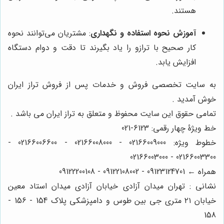
هستند.
آموزش نحوه استفاده و نگهداری
: مشتریان می‌توانند نحوه
کار صحیح با ترازو را یاد بگیرند تا دقت و دوام دستگاه
افزایش یابد.
به سایت تخصصی فروش و خدمات پس از فروش تراز ایران
خوش آمدید .
تمامی حقوق این سایت محفوظ و متعلق به تراز ایران می باشد .
خط ویژۀ چهار رقمی: 6123-021
خطوط ویژه: 02166009000 - 02166008000 - 02166006600 -
02166003300 - 02166003000
همراه ← 09123124701 - 09122108002 - 09122200108
نشانی : تهران میدان آزادی خیابان آزادی میدان استاد معین
خیابان ۲۱ متری جی بین طوس و دامپزشکی پلاک 154 - 156 -
158