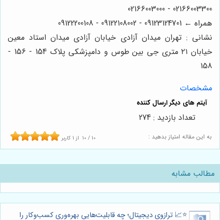
02166003300 - 02166003000
همراه ← 09123124701 - 09122108002 - 09122200108
نشانی : تهران میدان آزادی خیابان آزادی میدان استاد معین
خیابان ۲۱ متری جی بین طوس و دامپزشکی پلاک 154 - 156 -
158
مشخصات
تعداد بازدید : 274
به این مقاله امتیاز بدهید :
10
/
10
از
1
کاربر
مطالب مشابه
⭐️📈 ترازوی دیجیتال؛ چه قابلیت‌هایی بهره‌وری کسب‌وکار را