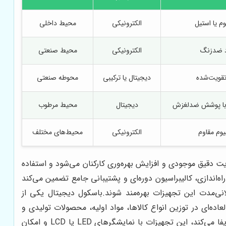
وم یا استیل
الکترونیکی
محیط داخلی
د ضدزنگ
الکترونیکی
محیط صنعتی
تقویت‌شده
دیجیتال یا ترکیبی
محوطه صنعتی
با پوشش ضدلغزش
دیجیتال
محیط مرطوب
یوم مقاوم
الکترونیکی
محیط‌های مختلف
 دقیق موجودی و افزایش بهره‌وری کارکنان می‌شود و استفاده
اندازی، کالیبراسیون دوره‌ای و پشتیبانی جامع تضمین می‌کند
ی‌مدت این تجهیزات بهره‌مند شوند.باسکول دیجیتال یکی از
اده‌ای در توزین انواع کالاها، مواد اولیه، محصولات تولیدی و
حتی حیوانات ارائه می‌دهد و نقش اساسی در صنایع مختلف از جمله کشاورزی، دامداری، صنایع سنگین، مراکز توزیع و فروشگاه‌ها ایفا می‌کند، این تجهیزات با نمایشگرهای LED یا LCD و امکان