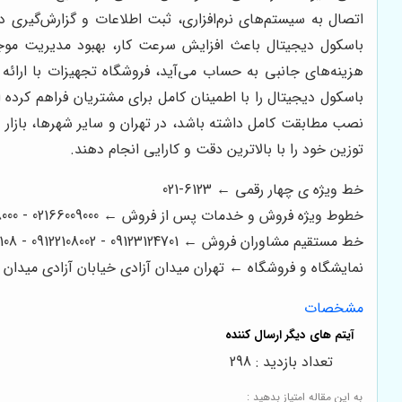
اتصال به سیستم‌های نرم‌افزاری، ثبت اطلاعات و گزارش‌گیری 
باسکول دیجیتال باعث افزایش سرعت کار، بهبود مدیریت موجو
هزینه‌های جانبی به حساب می‌آید، فروشگاه تجهیزات با ارا
باسکول دیجیتال را با اطمینان کامل برای مشتریان فراهم کرده
نصب مطابقت کامل داشته باشد، در تهران و سایر شهرها، بازار 
توزین خود را با بالاترین دقت و کارایی انجام دهند.
خط ویژه ی چهار رقمی ← 6123-021
خطوط ویژه فروش و خدمات پس از فروش ← 02166009000 - 02166008000 - 02166006600 - 02166003300 - 02166003000
خط مستقیم مشاوران فروش ← 09123124701 - 09122108002 - 09122200108
نمایشگاه و فروشگاه ← تهران میدان آزادی خیابان آزادی میدان استاد معین خیابان ۲۱ متری جی بین طوس و
مشخصات
تعداد بازدید : 298
به این مقاله امتیاز بدهید :