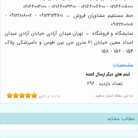
02166008000 - 02166006600 - 02166003300 - 02166003000
خط مستقیم مشاوران فروش ← 09123124701 - 09122108002 -
09122200108
نمایشگاه و فروشگاه ← تهران میدان آزادی خیابان آزادی میدان
استاد معین خیابان ۲۱ متری جی بین طوس و دامپزشکی پلاک
154 - 156 - 158
مشخصات
تعداد بازدید : 296
به این مقاله امتیاز بدهید :
10
/
10
از
1
کاربر
مطالب مشابه