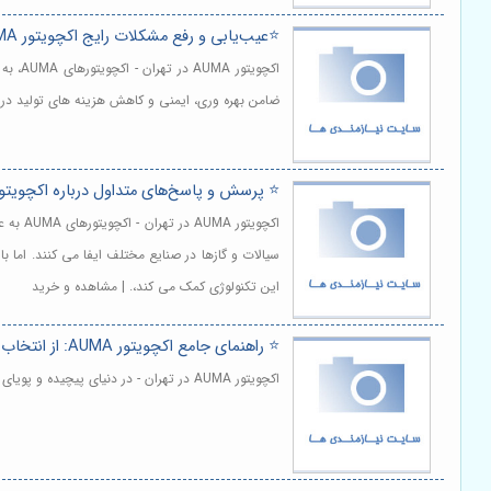
⭐️عیب‌یابی و رفع مشکلات رایج اکچویتور AUMA ⚠️
اکچوی
ضامن بهره وری، ایمنی و کاهش هزینه های تولید در 
⭐️ پرسش و پاسخ‌های متداول درباره اکچویتور AUMA 
اکچویت
سیالات و گازها در صنایع مختلف ایفا می کنند. اما با
این تکنولوژی کمک می کند،. | مشاهده و خرید
⭐️ راهنمای جامع اکچویتور AUMA: از انتخاب تا نگهداری تخصصی ⚙️
اکچویتور AUMA در تهران - در دنیای پیچیده و پویای اتوماسیون صنعتی، انتخاب و نگهداری صحیح تجهیزات، نقشی حیاتی در بهینه سازی فرآیندها، افزایش بهره وری و کاهش هزینه ها ایفا می کند. | مشاهده و خرید