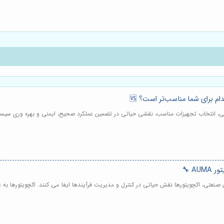
A 🔧
رن اتوماسیون صنعتی، اکچویتورها نقش حیاتی در کنترل و مدیریت فرآیندها ایفا می کنند. اکچویتور