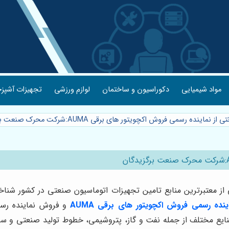
مواد شیمیایی
دکوراسیون و ساختمان
لوازم ورزشی
تجهیزات آشپزخ
ز نماینده رسمی فروش اکچویتور های برقی AUMA:شرکت محرک صنعت برگزیدگان
 اکچویتور های برقی AUMA به عنوان یکی از معتبرترین منابع تامین تجهیزات اتوماسیون صنع
ینده رسمی فروش اکچویتور های برقی AUMA
صنایع مختلف از جمله نفت و گاز، پتروشیمی، خطوط تولید صنعتی و س