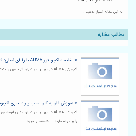
به این مقاله امتیاز بدهید :
مطالب مشابه
⭐️ مقایسه اکچویتور AUMA با رقبای اصلی: کدام برای شما مناسب‌تر است؟ 🆚
اکچویتور AUMA در تهران - در دنیای اتوماسیون صنعتی، انتخاب تجهیزات مناسب، نقشی حیاتی در تضمین عملکرد صحیح، ایمنی و بهره وری سیستم ها ایفا می کند. | مشاهده و خرید
⭐️ آموزش گام به گام نصب و راه‌اندازی اکچویتور UMA
اکچویتور AUMA در تهران - در دنیای مد
را بر عهده دارند. | مشاهده و خرید