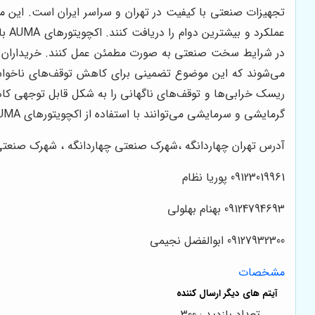
تجهیزات صنعتی با کیفیت در تهران و سراسر ایران است. این م
عمل
می‌شوند که این موضوع تضمینی برای کاهش توقف‌های ناخواسته
ریسک خرابی‌ها و توقف‌های ناگهانی را به شکل قابل توجهی کا
گرمایشی و سرمایشی می‌توانند با استفاده از اکچویتورهای AUMA عملکرد بهینه خود را تضمین کنند و از مزایای یک نماینده رسمی فروش اکچویتور های برقی AUMA بهره‌مند شوند.
آدرس تهران چهاردانگه ،شهرک صنعتی چهاردانگه ، شهرک صنعتی سهند
09123019961 پوریا نظام
09124794693 بهنام بهلولی
09127932300 ابوالفضل نجیمی
مشخصات
تعداد بازدید : 300