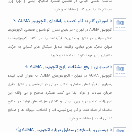
مناسب، نقشی حیاتی در تضمین عملکرد صحیح، ایمنی و بهره وری
سیستم ها ایفا می کند. | مشاهده و خرید
⭐️ آموزش گام به گام نصب و راه‌اندازی اکچویتور AUMA 🔧
اکچویتور AUMA در تهران - در دنیای مدرن اتوماسیون صنعتی، اکچویتورها
نقش حیاتی در کنترل و مدیریت فرآیندها ایفا می کنند. اکچویتورها به
عنوان محرک های نهایی، وظیفه تبدیل سیگنال های کنترلی به حرکت
مکانیکی را بر عهده دارند. | مشاهده و خرید
⭐️عیب‌یابی و رفع مشکلات رایج اکچویتور AUMA ⚠️
اکچویتور AUMA در تهران - اکچویتورهای AUMA، به عنوان قلب تپنده
بسیاری از فرآیندهای صنعتی، نقشی حیاتی در اتوماسیون و کنترل دقیق
جریان سیالات و مواد ایفا می کنند. عملکرد صحیح و بی وقفه این
تجهیزات، ضامن بهره وری، ایمنی و کاهش هزینه های تولید در صنایع
مختلف از جمله نفت و گاز، پتروشیمی، آب و فاضلاب، نیروگاه ها و صنایع
غذایی است. | مشاهده و خرید
⭐️ پرسش و پاسخ‌های متداول درباره اکچویتور AUMA 🤔