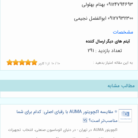
09124794693 بهنام بهلولی
09127932300 ابوالفضل نجیمی
مشخصات
تعداد بازدید : 291
به این مقاله امتیاز بدهید :
10
/
10
از
1
کاربر
مطالب مشابه
⭐️ مقایسه اکچویتور AUMA با رقبای اصلی: کدام برای شما
مناسب‌تر است؟ 🆚
اکچویتور AUMA در تهران - در دنیای اتوماسیون صنعتی، انتخاب تجهیزات