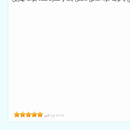
10
/
10
از
1
کاربر