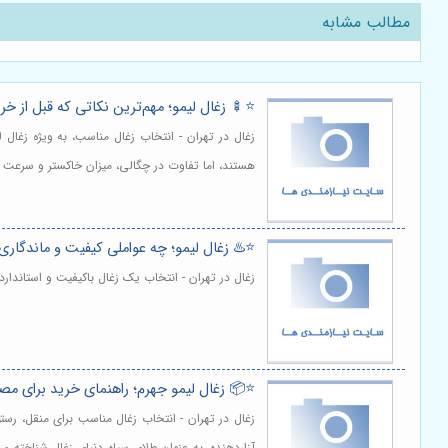
مطالب مشابه
⭐️🍢 زغال لیمو؛ مهم‌ترین نکاتی که قبل از خری
زغال در تهران - انتخاب زغال مناسب، به ویژه زغال
هستند، اما تفاوت در چگالی، میزان خاکستر و سرعت س
⭐️♨️ زغال لیمو؛ چه عواملی کیفیت و ماندگاری 
زغال در تهران - انتخاب یک زغال باکیفیت و استاندا
⭐️📦 زغال لیمو جهرم؛ راهنمای خرید برای م
زغال در تهران - انتخاب زغال مناسب برای منقل، رستو
آزاردهنده، به عنوان طلای سیاه دنیای زغال شناخته