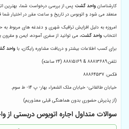
کارشناسان
واحد گشت
پس از بررسی درخواست شما، بهترین اتوبوس
منعقد می شود و اتوبوس در تاریخ و ساعت مقرر در اختیار شما قر
امروزه به دلیل افزایش ترافیک شهری و دغدغه های مربوط به حمل
انتخاب
واحد گشت
، می توانید از سفری آسوده، ایمن و مقرون ب
برای کسب اطلاعات بیشتر و دریافت مشاوره رایگان، با
واحد گ
تلفن:88813689 & 88815169 (24 ساعته)
فکس:
88864537
خیابان طالقانی- خیابان ملک الشعراء بهار- پ 14- ط سوم.
(از پذیرش حضوری بدون هماهنگی قبلی معذوریم)
سوالات متداول اجاره اتوبوس دربستی از 