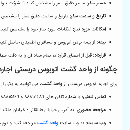
مسیر سفر:
مسیر دقیق سفر را مشخص کنید تا شرکت بتواند ب
تاریخ و ساعت سفر:
تاریخ و ساعت دقیق سفر را مشخص کنید
امکانات مورد نیاز:
امکانات مورد نیاز خود را مشخص کنید،
بیمه:
از بیمه بودن اتوبوس و مسافران اطمینان حاصل کنید
قرارداد:
قبل از امضای قرارداد، تمام مفاد آن را به دقت مطال
چگونه از واحد گشت اتوبوس دربستی اجاره 
برای اجاره اتوبوس دربستی از
واحد گشت
، می توانید به یکی از 
تماس تلفنی:
با شماره تلفن های 88813689 و 88815169 تماس بگیرید و با کارشناسان شرکت صحبت کنید.
مراجعه حضوری:
به آدرس خیابان طالقانی- خیابان ملک الشعراء بهار- پ 14- ط سوم مراجعه
وب سایت:
به وب سایت
واحد گشت
مراجعه کنید و فرم د