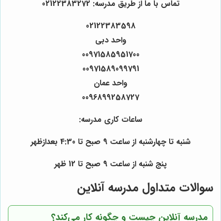
تماس با ما از طریق مدرسه: 02122383272
02122383598
واحد دبی
00971585951700
00971589099791
واحد عمان
0096899258727
ساعات کاری مدرسه:
شنبه تا چهارشنبه از ساعت 9 صبح تا 4:30 بعدازظهر
پنج شنبه از ساعت 9 صبح تا 12 ظهر
سوالات متداول مدرسه آنلاین
مدرسه آنلاین چیست و چگونه کار می‌کند؟