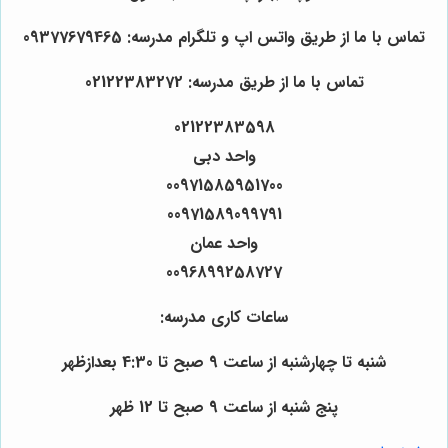
تماس با ما از طریق واتس اپ و تلگرام مدرسه: 09377679465
تماس با ما از طریق مدرسه: 02122383272
02122383598
واحد دبی
00971585951700
00971589099791
واحد عمان
0096899258727
ساعات کاری مدرسه:
شنبه تا چهارشنبه از ساعت 9 صبح تا 4:30 بعدازظهر
پنج شنبه از ساعت 9 صبح تا 12 ظهر