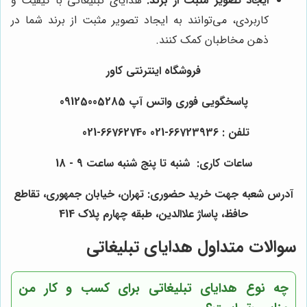
ایجاد تصویر مثبت از برند:
هدایای تبلیغاتی با کیفیت و
کاربردی، می‌توانند به ایجاد تصویر مثبت از برند شما در
ذهن مخاطبان کمک کنند.
فروشگاه اینترنتی کاور
پاسخگویی فوری واتس آپ 09125005285
تلفن : 66723936-021 66762740-021
ساعات کاری: شنبه تا پنج شنبه ساعت 9 - 18
آدرس شعبه جهت خرید حضوری: تهران، خیابان جمهوری، تقاطع
حافظ، پاساژ علاالدین، طبقه چهارم پلاک 414
سوالات متداول هدایای تبلیغاتی
چه نوع هدایای تبلیغاتی برای کسب و کار من