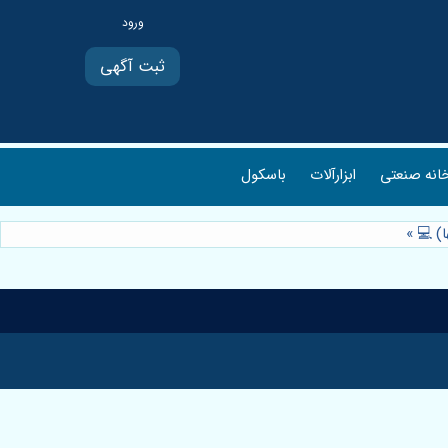
ثبت آگهی
انه صنعتی
ابزارآلات
باسکول
ا) 💻
»