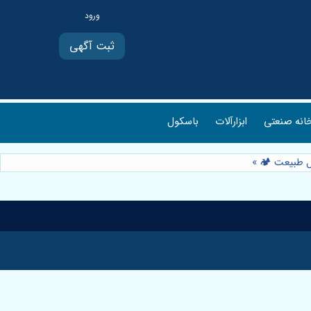
ثبت آگهی
انه صنعتی
ابزارآلات
باسکول
دل طبیعت 🏕️
»