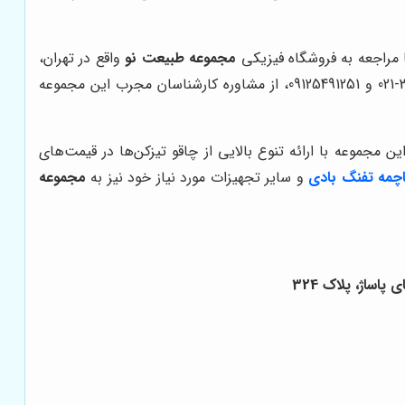
 مراجعه به فروشگاه فیزیکی
مجموعه طبیعت نو
واقع در تهران،
چهارراه استانبول، روبروی پلاسکو سابق، مجتمع تجاری پروانه، طبقه اول، انتهای پاساژ، پلاک 324 و یا تماس با شماره تلفن 33942210-021 و 09125491251، از مشاوره کارشناسان مجرب این مجموعه
ن مجموعه با ارائه تنوع بالایی از چاقو تیزکن‌ها در قیمت‌های
چمه تفنگ بادی
و سایر تجهیزات مورد نیاز خود نیز به
مجموعه
اساژ، پلاک 324