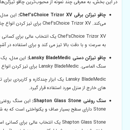
در این بخش، به معرفی چند نمونه از محبوب‌ترین چاقو تیزکن‌های م
چاقو تیزکن برقی Chef'sChoice Trizor XV:
این مدل، 
می‌کند. Chef'sChoice Trizor XV برای تیز کردن انواع چاقو با زوایای مختلف مناسب است و دارای سیستم کنترل زاویه دقیق است.
Chef'sChoice Trizor XV یک انتخاب ع
به سرعت و با دقت بالا تیز می کند و برای استفاده در 
چاقو تیزکن دستی Lansky BladeMedic:
این مدل، یک چ
سنگ الماسی. Lansky BladeMedic برای تیز کردن انواع چاقو، اره و قلاب ماهیگیری مناسب است و به راحتی قابل حمل است.
Lansky BladeMedic یک ابزار چندکاره و
های خارج از منزل مورد استفاده قرار گیرد.
سنگ روغنی Shapton Glass Stone:
Stone دارای سطح بسیار صاف و یکنواختی است که به شما امکان می‌دهد تا تیغه چاقو را با دقت و ظرافت بالا تیز کنید.
Shapton Glass Stone یک انتخاب عالی