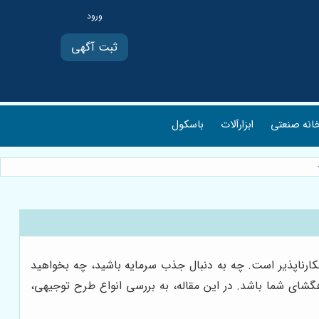
ثبت آگهی
انه صنعتی
ابزارآلات
باسکول
Feasibility St) نه تنها یک مزیت، بلکه یک ضرورت انکارناپذیر است. چه به دنبال جذب سرمایه باشید، چه بخواهید
هگشای شما باشد. در این مقاله، به بررسی انواع طرح توجیهی،