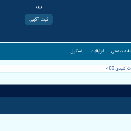
ثبت آگهی
انه صنعتی
ابزارآلات
باسکول
کلیدی 🏋️‍♂️
»