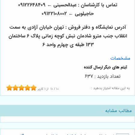
تماس با کارشناسان : عبدالحسینی
←
09122648409
حاجیلویی
←
09122108002
آدرس نمایشگاه و دفتر فروش : تهران خیابان آزادی به سمت
انقلاب جنب مترو شادمان نبش کوچه زمانی پلاک 6 ساختمان
133 طبقه ی چهارم واحد 6
مشخصات
تعداد بازدید : 637
به این مقاله امتیاز بدهید :
10
/
10
از
1
کاربر
مطالب مشابه