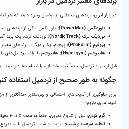
برندهای معتبر تردمیل در بازار
در بازار ایران، برندهای مختلفی از تردمیل وجود دارند که هر کدام
پاورمکس (PowerMax):
پاورمکس، یکی از برندهای محبو
نوردیک ترک (NordicTrack):
نوردیک ترک، یک برند آمریک
پروفرم (ProForm):
پروفرم، یکی دیگر از برندهای معتبر
هایپرجیم
(Hypergym):
هایپرجیم
با ارائه تردمیل‌های 
قبل از خرید تردمیل، حتماً تحقیقات لازم را انجام دهید و برند
چگونه به طور صحیح از تردمیل استفاده کنی
برای جلوگیری از آسیب‌های احتمالی و بهره‌مندی حداکثری از مز
کنید، می‌پردازیم:
گرم کردن:
قبل از شروع تمرین، حتماً به مدت 5 تا 10 دقیقه گرم کنید. می‌توانید با انجام حرکات کششی و نرمشی، عضلات خود را آماده کنید.
تنظیم سرعت و شیب:
سرعت و شیب تردمیل را به تدریج ا