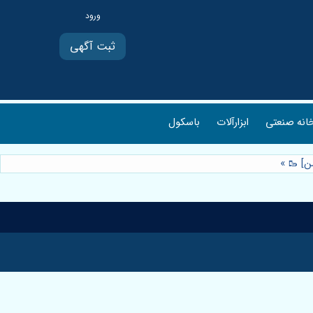
ثبت آگهی
انه صنعتی
ابزارآلات
باسکول
من] 🥾
»