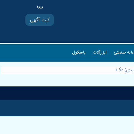
ثبت آگهی
انه صنعتی
ابزارآلات
باسکول
لیدی) 🩺
»