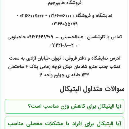
فروشگاه هایپرجیم
نمایشگاه و فروشگاه : 02166006000 - 02166005000 -
02166055079
تماس با کارشناسان : عبدالحسینی
←
09122648409 حاجیلویی
09122108002
←
آدرس نمایشگاه و دفتر فروش : تهران خیابان آزادی به سمت
انقلاب جنب مترو شادمان نبش کوچه زمانی پلاک 6 ساختمان
133 طبقه ی چهارم واحد 6
سوالات متداول الپتیکال
آیا الپتیکال برای کاهش وزن مناسب است؟
آیا الپتیکال برای افراد با مشکلات مفصلی مناسب