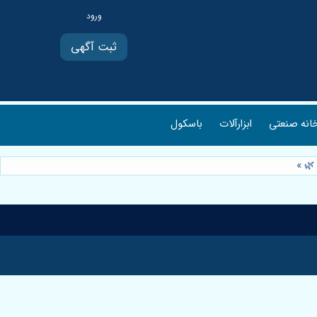
ثبت آگهی
انه صنعتی
ابزارآلات
باسکول
 🌿
»