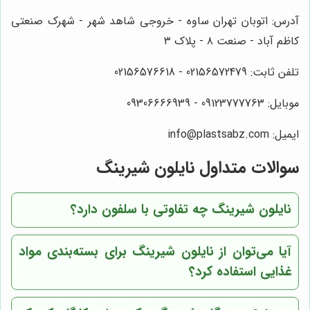
آدرس: اتوبان تهران ساوه - خروجی شاهد شهر - شهرک صنعتی
کاظم آباد - صنعت ۸ - پلاک ۳
تلفن ثابت: 02156572479 - 02156576618
موبایل: 09123777763 - 09306666939
ایمیل: info@plastsabz.com
سوالات متداول نایلون شیرینگ
نایلون شیرینگ چه تفاوتی با سلفون دارد؟
آیا می‌توان از نایلون شیرینگ برای بسته‌بندی مواد
غذایی استفاده کرد؟