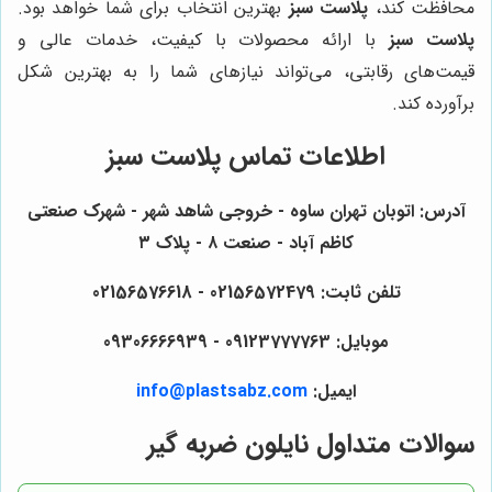
محافظت کند،
پلاست سبز
بهترین انتخاب برای شما خواهد بود.
پلاست سبز
با ارائه محصولات با کیفیت، خدمات عالی و
قیمت‌های رقابتی، می‌تواند نیازهای شما را به بهترین شکل
برآورده کند.
اطلاعات تماس
پلاست سبز
آدرس: اتوبان تهران ساوه - خروجی شاهد شهر - شهرک صنعتی
کاظم آباد - صنعت ۸ - پلاک ۳
تلفن ثابت: 02156572479 - 02156576618
موبایل: 09123777763 - 09306666939
ایمیل:
info@plastsabz.com
سوالات متداول نایلون ضربه گیر