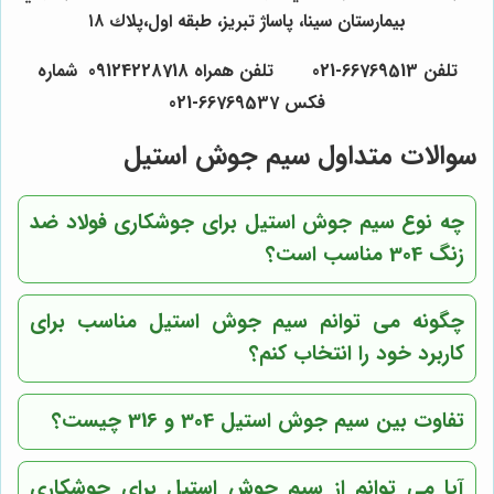
بيمارستان سينا، پاساژ تبريز، طبقه اول،پلاك ١٨
تلفن
66769513-021
تلفن همراه
09124228718
شماره
فکس
66769537-021
سوالات متداول سیم جوش استیل
چه نوع سیم جوش استیل برای جوشکاری فولاد ضد
زنگ 304 مناسب است؟
چگونه می توانم سیم جوش استیل مناسب برای
کاربرد خود را انتخاب کنم؟
تفاوت بین سیم جوش استیل 304 و 316 چیست؟
آیا می توانم از سیم جوش استیل برای جوشکاری