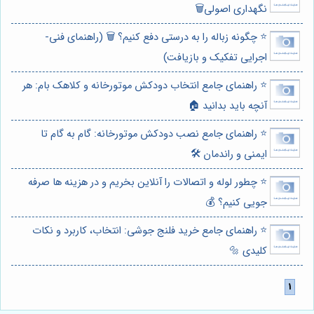
نگهداری اصولی🗑️
⭐️ چگونه زباله را به درستی دفع کنیم؟ 🗑️ (راهنمای فنی-
اجرایی تفکیک و بازیافت)
⭐️ راهنمای جامع انتخاب دودکش موتورخانه و کلاهک بام: هر
آنچه باید بدانید 🏠
⭐️ راهنمای جامع نصب دودکش موتورخانه: گام به گام تا
ایمنی و راندمان 🛠️
⭐️ چطور لوله و اتصالات را آنلاین بخریم و در هزینه ها صرفه
جویی کنیم؟ 💰
⭐️ راهنمای جامع خرید فلنج جوشی: انتخاب، کاربرد و نکات
کلیدی 🔩