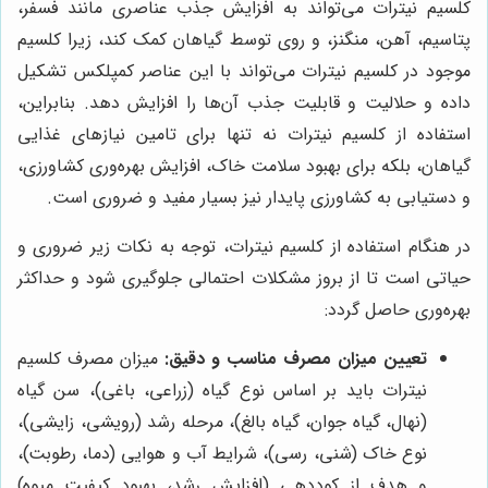
کلسیم نیترات می‌تواند به افزایش جذب عناصری مانند فسفر،
پتاسیم، آهن، منگنز، و روی توسط گیاهان کمک کند، زیرا کلسیم
موجود در کلسیم نیترات می‌تواند با این عناصر کمپلکس تشکیل
داده و حلالیت و قابلیت جذب آن‌ها را افزایش دهد. بنابراین،
استفاده از کلسیم نیترات نه تنها برای تامین نیازهای غذایی
گیاهان، بلکه برای بهبود سلامت خاک، افزایش بهره‌وری کشاورزی،
و دستیابی به کشاورزی پایدار نیز بسیار مفید و ضروری است.
در هنگام استفاده از کلسیم نیترات، توجه به نکات زیر ضروری و
حیاتی است تا از بروز مشکلات احتمالی جلوگیری شود و حداکثر
بهره‌وری حاصل گردد:
تعیین میزان مصرف مناسب و دقیق:
میزان مصرف کلسیم
نیترات باید بر اساس نوع گیاه (زراعی، باغی)، سن گیاه
(نهال، گیاه جوان، گیاه بالغ)، مرحله رشد (رویشی، زایشی)،
نوع خاک (شنی، رسی)، شرایط آب و هوایی (دما، رطوبت)،
و هدف از کوددهی (افزایش رشد، بهبود کیفیت میوه)