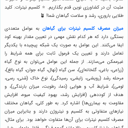
مثبت آن در کشاورزی نوین قدم بگذاریم. ⭐️ کلسیم نیترات: کلید
طلایی باروری، رشد و سلامت گیاهان شما! 🪴
میزان مصرف کلسیم نیترات برای گیاهان
به عوامل متعددی
بستگی دارد که هر کدام نقش مهمی در تعیین مقدار بهینه کود
ایفا می‌کنند. این عوامل به صورت یک شبکه پیچیده با یکدیگر
تعامل دارند و تعیین یک فرمول ثابت برای همه شرایط را
غیرممکن می‌سازند. از جمله این عوامل می‌توان به نوع گیاه
(زراعی، باغی، گلخانه‌ای)، سن گیاه (نهال، گیاه جوان، گیاه بالغ)،
مرحله رشد (رویشی، زایشی، رسیدگی)، نوع خاک (شنی، رسی،
لومی)، شرایط آب و هوایی (دما، رطوبت، میزان بارندگی)، و
هدف از کوددهی (افزایش رشد، بهبود کیفیت میوه، افزایش
مقاومت به بیماری‌ها) اشاره کرد. به طور کلی، گیاهان مختلف
نیازهای متفاوتی به کلسیم و نیتروژن دارند و بنابراین میزان
مصرف کلسیم نیترات برای آن‌ها متفاوت خواهد بود. برای مثال،
گیاهان با نیاز کلسیمی بالا مانند گوجه فرنگی، فلفل دلمه‌ای، خیار،