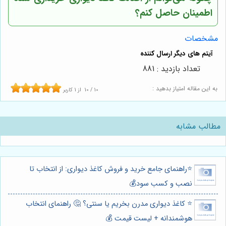
اطمینان حاصل کنم؟
مشخصات
تعداد بازدید : 881
به این مقاله امتیاز بدهید :
10
/
10
از
1
کاربر
مطالب مشابه
⭐️راهنمای جامع خرید و فروش کاغذ دیواری: از انتخاب تا
نصب و کسب سود💰
⭐️ کاغذ دیواری مدرن بخریم یا سنتی؟ 🤔 راهنمای انتخاب
هوشمندانه + لیست قیمت 💰