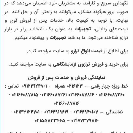
نگهداری سریع و کارآمد، به مشتریان خود اطمینان می‌دهد که در
صورت بروز هرگونه مشکل، می‌توانند به راحتی آن را حل کنند. در
نهایت، با توجه به کیفیت بالا، خدمات پس از فروش قوی و
قیمت‌های رقابتی،
تجهیزات
به عنوان یک انتخاب برتر در بازار
ترازو شناخته می‌شود. ما به شما
تجهیزات
را پیشنهاد میکنیم.
برای اطلاع از
قیمت انواع ترازو
به سایت مراجعه کنید.
برای
خرید و فروش ترازوی آزمایشگاهی
به سایت مراجعه کنید.
نمایندگی فروش و خدمات پس از فروش
خط ویژه چهار رقمی ← 0216123 همراه ← 09123124701 تماس :
02166087260 - 02166087261 02166087814- 02166087815 -
02166087816
نمایندگی ← 02166940107
- 02166919619 - 02133124701 -
02177379814 – 02155833465