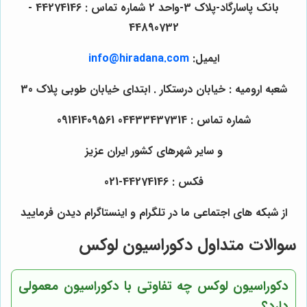
بانک پاسارگاد-پلاک 3-واحد 2 شماره تماس : 44274146 -
44890732
ایمیل:
info@hiradana.com
شعبه ارومیه : خیابان درستکار . ابتدای خیابان طوبی پلاک 30
شماره تماس : 04433437314 09141409561
و سایر شهرهای کشور ایران عزیز
فکس : 44274146-021
از شبکه های اجتماعی ما در تلگرام و اینستاگرام دیدن فرمایید
سوالات متداول دکوراسیون لوکس
دکوراسیون لوکس چه تفاوتی با دکوراسیون معمولی
دارد؟