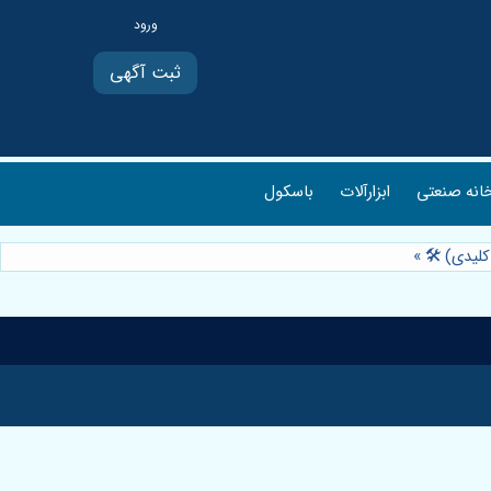
ثبت آگهی
انه صنعتی
ابزارآلات
باسکول
کلیدی) 🛠️
»