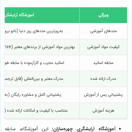
ویژگی
آموزشگاه آرایشگری ب
متدهای آموزشی
به‌روزترین متدهای روز دنیا (نانو بروز، ف
کیفیت مواد آموزشی
بهترین مواد آموزشی از برندهای معتبر (Phibrows، Perma Blend، Intenze)
سابقه اساتید
اساتید مجرب و کارآزموده با سابقه طولانی (بیش از 
مدرک ارائه شده
مدرک معتبر و بین‌المللی (قابل ترجمه و
پشتیبانی پس از آموزش
پشتیبانی کامل و مشاوره رایگان (به 
هزینه آموزش
متناسب با کیفیت و امکانات ارائه شده (ار
آموزشگاه آرایشگری چهره‌سازان:
این آموزشگاه، سابقه