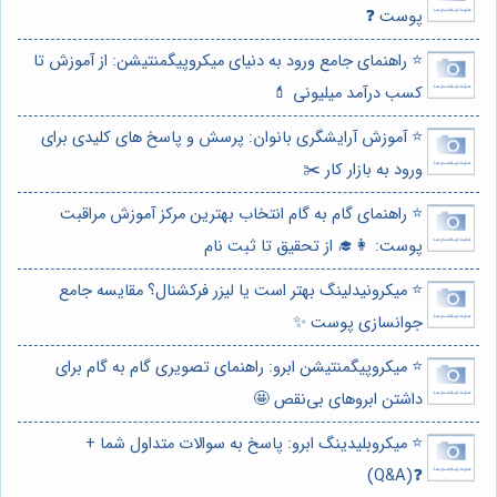
پوست ❓
⭐️ راهنمای جامع ورود به دنیای میکروپیگمنتیشن: از آموزش تا
کسب درآمد میلیونی 💄
⭐️ آموزش آرایشگری بانوان: پرسش و پاسخ های کلیدی برای
ورود به بازار کار ✂️
⭐️ راهنمای گام به گام انتخاب بهترین مرکز آموزش مراقبت
پوست: 👩‍🎓 از تحقیق تا ثبت نام
⭐️ میکرونیدلینگ بهتر است یا لیزر فرکشنال؟ مقایسه جامع
جوانسازی پوست ✨
⭐️ میکروپیگمنتیشن ابرو: راهنمای تصویری گام به گام برای
داشتن ابروهای بی‌نقص 🤩
⭐️ میکروبلیدینگ ابرو: پاسخ به سوالات متداول شما +
❓(Q&A)